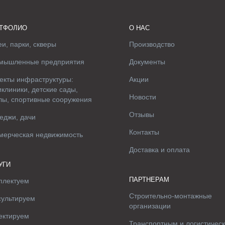
ТФОЛИО
О НАС
и, парки, скверы
Производство
мышленные предприятия
Документы
екты инфраструктуры:
Акции
клиники, детские сады,
Новости
лы, спортивные сооружения
Отзывы
еджи, дачи
Контакты
мерческая недвижимость
Доставка и оплата
УГИ
ПАРТНЕРАМ
плектуем
Строительно-монтажные
сультируем
организации
ектируем
Транспортным и логистичес