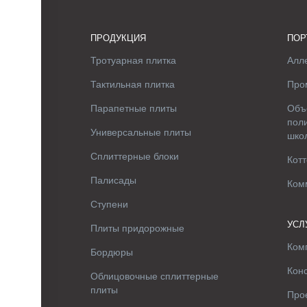
ПРОДУКЦИЯ
ПОР
Тротуарная плитка
Алле
Тактильная плитка
Про
Парапетные плиты
Объ
поли
Универсальные плиты
шко
Сплиттерные блоки
Котт
Палисады
Ком
Ступени
УСЛ
Плиты придорожные
Ком
Бордюры
Кон
Облицовочные сплиттерные
плиты
Про