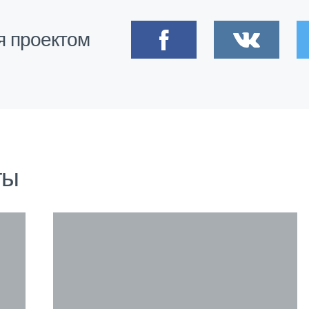
я проектом
ты