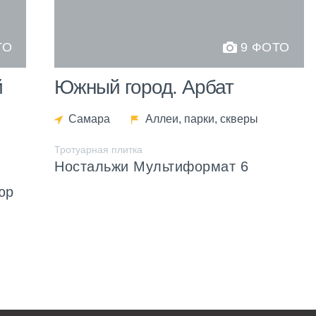
ТО
9 ФОТО
й
Южный город. Арбат
Самара
Аллеи, парки, скверы
Тротуарная плитка
Ностальжи Мультиформат 6
юр