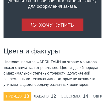
Добавьте её в свой список и оставьте заявку
для оформления заказа.
ХОЧУ КУПИТЬ
Цвета и фактуры
Цветовая палитра ФАРБШТАЙН на экране монитора
может отличаться от реального. Цвет изделий передан
с максимальной степенью точности, допускаемой
современными технологиями, которые не позволяют
учитывать цветопередачу различных мониторов.
18
12
14
РУВИДО
ЛАВАТО
COLORMIX
ОДНО